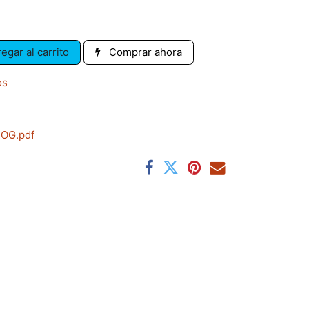
egar al carrito
Comprar ahora
os
ROG.pdf