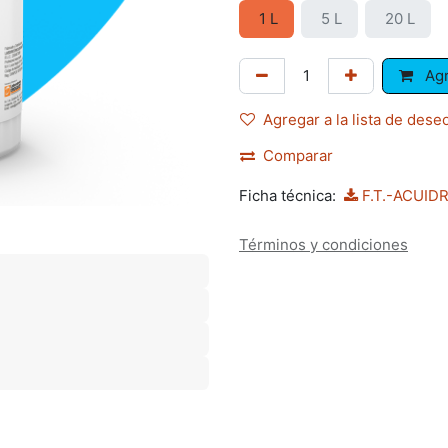
1 L
5 L
20 L
Agr
Agregar a la lista de dese
Comparar
Ficha técnica:
F.T.-ACUID
Términos y condiciones