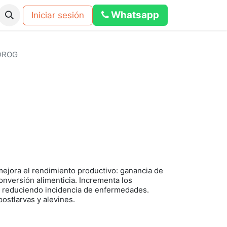
Whats​​a​​​​p​​​​​​​​​​​​​​p
Iniciar sesión
os
Eventos
Blog
Foro
calculadora dosificacion pub
DROG
 mejora el rendimiento productivo: ganancia de
onversión alimenticia. Incrementa los
a reduciendo incidencia de enfermedades.
ostlarvas y alevines.