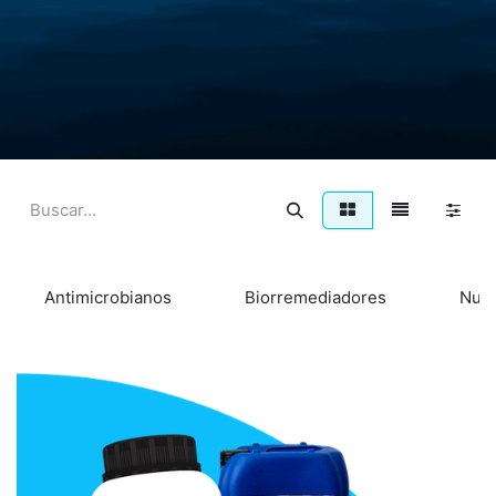
Antimicrobianos
Biorremediadores
Nutr