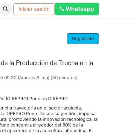
Whats​​a​​​​p​​​​​​​​​​​​​​p
Iniciar sesión
os
Eventos
Blog
Foro
calculadora dosificacion pub
Regístrate
de la Producción de Trucha en la
25 09:30
(
America/Lima
) (
30 minutos
)
ción (DIREPRO) Puno
en
DIREPRO
mplia trayectoria en el sector acuícola,
la DIREPRO Puno. Desde su gestión, impulsa
ltura, promoviendo la innovación tecnológica, la
 Puno concentra alrededor del 80% de la
el epicentro de la acuicultura altoandina. El