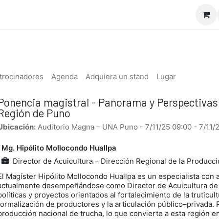
io
Doctor Appcuícola
Nosotros
Servicios
Curs
trocinadores
Agenda
Adquiera un stand
Lugar
Ponencia magistral - Panorama y Perspectivas 
Región de Puno
Ubicación:
Auditorio Magna – UNA Puno
-
7/11/25 09:00
-
7/11/
Mg. Hipólito Mollocondo Huallpa
Director de Acuicultura – Dirección Regional de la Produc
El Magíster Hipólito Mollocondo Huallpa es un especialista con a
actualmente desempeñándose como Director de Acuicultura de 
políticas y proyectos orientados al fortalecimiento de la truticu
formalización de productores y la articulación público–privada.
producción nacional de trucha, lo que convierte a esta región en 