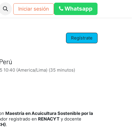
Whats​​a​​​​p​​​​​​​​​​​​​​p
Iniciar sesión
os
Eventos
Blog
Foro
calculadora dosificacion pub
Regístrate
 Perú
5 10:40
(
America/Lima
) (
35 minutos
)
con
Maestría en Acuicultura Sostenible por la
ador registrado en
RENACYT
y docente
CH)
.