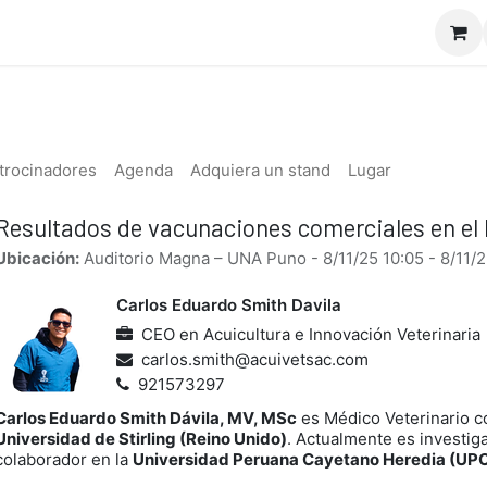
io
Doctor Appcuícola
Nosotros
Servicios
Curs
trocinadores
Agenda
Adquiera un stand
Lugar
Resultados de vacunaciones comerciales en el
Ubicación:
Auditorio Magna – UNA Puno
-
8/11/25 10:05
-
8/11/2
Carlos Eduardo Smith Davila
CEO
en
Acuicultura e Innovación Veterinaria
carlos.smith@acuivetsac.com
921573297
Carlos Eduardo Smith Dávila, MV, MSc
es Médico Veterinario 
Universidad de Stirling (Reino Unido)
. Actualmente es investig
colaborador en la
Universidad Peruana Cayetano Heredia (UP