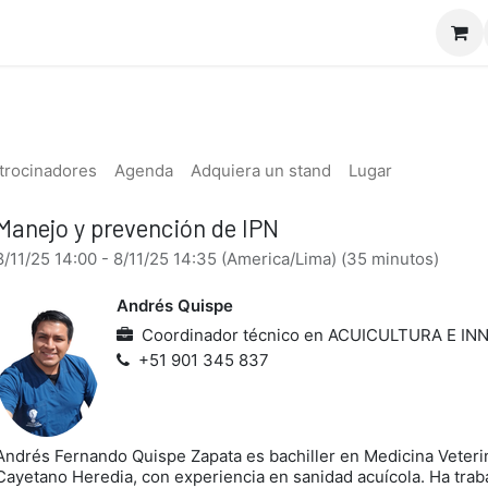
io
Doctor Appcuícola
Nosotros
Servicios
Curs
trocinadores
Agenda
Adquiera un stand
Lugar
Manejo y prevención de IPN
8/11/25 14:00
-
8/11/25 14:35
(
America/Lima
) (
35 minutos
)
Andrés Quispe
Coordinador técnico
en
ACUICULTURA E INN
+51 901 345 837
Andrés Fernando Quispe Zapata es bachiller en Medicina Veterin
Cayetano Heredia, con experiencia en sanidad acuícola. Ha traba