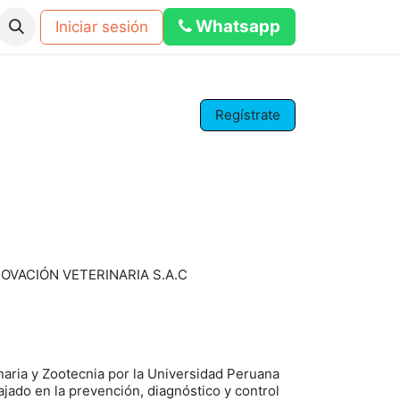
Whats​​a​​​​p​​​​​​​​​​​​​​p
Iniciar sesión
os
Eventos
Blog
Foro
calculadora dosificacion pub
Regístrate
OVACIÓN VETERINARIA S.A.C
aria y Zootecnia por la Universidad Peruana
jado en la prevención, diagnóstico y control